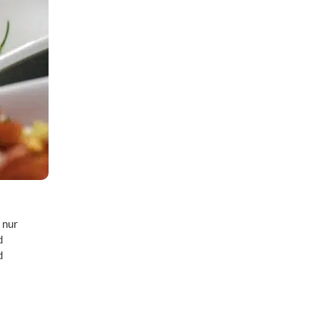
 nur
d
d