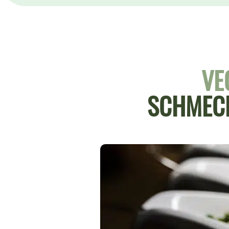
VE
SCHMECK