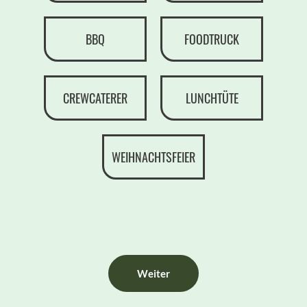
BBQ
FOODTRUCK
CREWCATERER
LUNCHTÜTE
WEIHNACHTSFEIER
Weiter